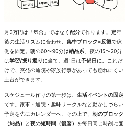
月3万円は「気合」ではなく
配分
で作ります。定年
後の生活リズムに合わせ、
集中ブロック×反復
で稼
働を固定。朝の60〜90分は
納品系
、夜の15〜20分
は
学習/振り返り
に当て、週1日は
予備日
に。これだ
けで、突発の通院や家族行事があっても崩れにくい
土台ができます。
スケジュール作りの第一歩は、
生活イベントの固定
です。家事・通院・趣味サークルなど動かしづらい
予定を先にカレンダーへ。その上で、
朝のブロック
（納品）
と
夜の短時間（復習）
を毎日同じ時刻に固