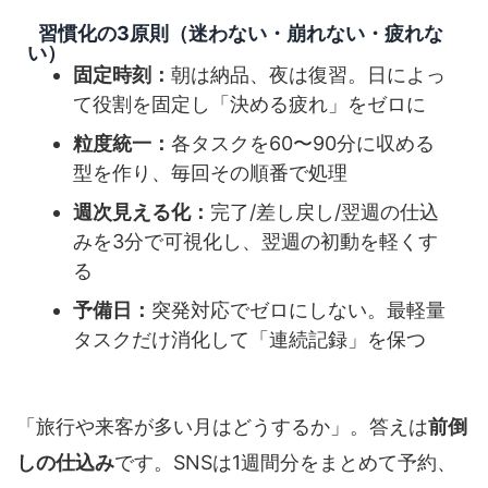
習慣化の3原則（迷わない・崩れない・疲れな
い）
固定時刻：
朝は納品、夜は復習。日によっ
て役割を固定し「決める疲れ」をゼロに
粒度統一：
各タスクを60〜90分に収める
型を作り、毎回その順番で処理
週次見える化：
完了/差し戻し/翌週の仕込
みを3分で可視化し、翌週の初動を軽くす
る
予備日：
突発対応でゼロにしない。最軽量
タスクだけ消化して「連続記録」を保つ
「旅行や来客が多い月はどうするか」。答えは
前倒
しの仕込み
です。SNSは1週間分をまとめて予約、