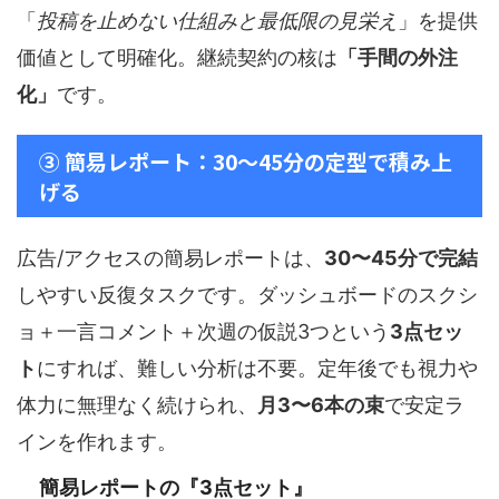
「
投稿を止めない仕組みと最低限の見栄え
」を提供
価値として明確化。継続契約の核は
「手間の外注
化」
です。
③ 簡易レポート：30〜45分の定型で積み上
げる
広告/アクセスの簡易レポートは、
30〜45分で完結
しやすい反復タスクです。ダッシュボードのスクシ
ョ＋一言コメント＋次週の仮説3つという
3点セッ
ト
にすれば、難しい分析は不要。定年後でも視力や
体力に無理なく続けられ、
月3〜6本の束
で安定ラ
インを作れます。
簡易レポートの『3点セット』