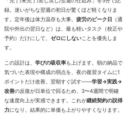
「完了/未完了/差し戻し/翌週の仕込み」を3分で記
録。迷いがちな翌週の初日が驚くほど軽くなりま
す。定年後は体力温存も大事。
疲労のピーク日
（通
院や外出の翌日など）は、最も軽いタスク（校正や
予約）だけにして、
ゼロにしない
ことを優先しま
す。
この設計は、
学びの吸収率
も上げます。朝の納品で
気づいた表現や構成の弱点を、夜の復習タイムに1
ポイントだけ改善。翌朝すぐ試す――
学習→実践→
改善
の反復が日単位で回るため、3〜4週間で明確
な速度向上が実感できます。これが
継続契約の説得
力
になり、結果的に単価も上がりやすくなります。