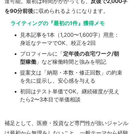
達可能。最初は時間がかかっても、
反復で2,000字
を90分前後
に収められるようになります。
ライティングの『最初の1件』獲得メモ
見本記事を1本（1,200〜1,600字）用意：
身近なテーマでOK、校正を2回
プロフィールに「
定年後の在宅ワーク/朝
型稼働
」など稼働時間と強みを明記
提案文は「納期・本数・修正回数」の約束
を先に提示し、安心感を与える
初回はテスト単価でOK。継続確度が見え
たら2〜3本目で単価相談
補足として、医療・投資など専門性が強いジャンル
は最初から無理をしないこと。一般テーマから経験