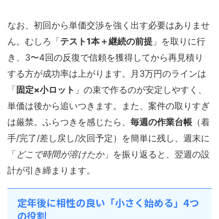
なお、初回から単価交渉を強く出す必要はありませ
ん。むしろ「
テスト1本＋継続の前提
」を取りに行
き、3〜4回の反復で信頼を獲得してから再見積り
する方が成功率は上がります。月3万円のラインは
「
固定×小ロット
」の束で作るのが安定しやすく、
単価は後から追いつきます。また、案件の取りすぎ
は厳禁。ふらつきを感じたら、
毎週の作業台帳
（着
手/完了/差し戻し/次回予定）を簡単に残し、週末に
「
どこで時間が溶けたか
」を振り返ると、翌週の設
計が引き締まります。
定年後に相性の良い「小さく始める」4つ
の役割