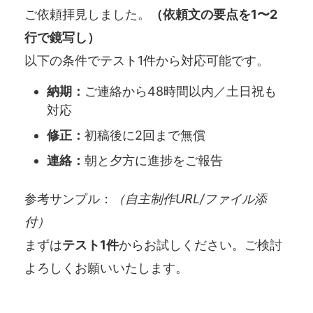
ご依頼拝見しました。
（依頼文の要点を1〜2
行で鏡写し）
以下の条件でテスト1件から対応可能です。
納期：
ご連絡から48時間以内／土日祝も
対応
修正：
初稿後に2回まで無償
連絡：
朝と夕方に進捗をご報告
参考サンプル：
（自主制作URL/ファイル添
付）
まずは
テスト1件
からお試しください。ご検討
よろしくお願いいたします。