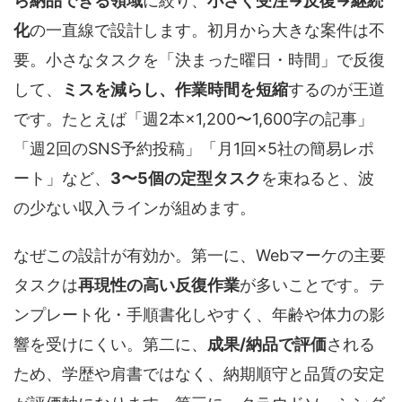
ら納品できる領域
に絞り、
小さく受注→反復→継続
化
の一直線で設計します。初月から大きな案件は不
要。小さなタスクを「決まった曜日・時間」で反復
して、
ミスを減らし、作業時間を短縮
するのが王道
です。たとえば「週2本×1,200〜1,600字の記事」
「週2回のSNS予約投稿」「月1回×5社の簡易レポ
ート」など、
3〜5個の定型タスク
を束ねると、波
の少ない収入ラインが組めます。
なぜこの設計が有効か。第一に、Webマーケの主要
タスクは
再現性の高い反復作業
が多いことです。テ
ンプレート化・手順書化しやすく、年齢や体力の影
響を受けにくい。第二に、
成果/納品で評価
される
ため、学歴や肩書ではなく、納期順守と品質の安定