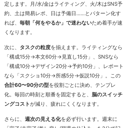
定します。月/水/金はライティング、火/木はSNS予
約、土は簡易レポ、日は予備日……とパターン化す
れば、
毎朝「何をやるか」で迷わない
ため着手が速
くなります。
次に、
タスクの粒度
を揃えます。ライティングなら
「構成15分→本文60分→見直し15分」、SNSなら
「構成10分→デザイン20分→予約10分」、レポート
なら「スクショ10分→所感5分→仮説10分」。この
合計60〜90分の型
を役割ごとに決め、テンプレ
化。毎回の時刻と順番を固定すると、
脳のスイッチ
ングコスト
が減り、疲れにくくなります。
さらに、
週次の見える化
を必ず行います。週末に