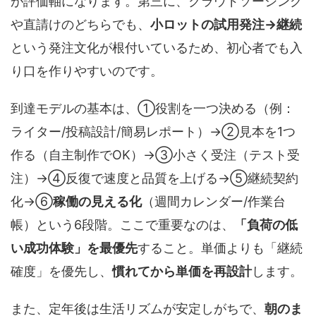
が評価軸になります。第三に、クラウドソーシング
や直請けのどちらでも、
小ロットの試用発注→継続
という発注文化が根付いているため、初心者でも入
り口を作りやすいのです。
到達モデルの基本は、①役割を一つ決める（例：
ライター/投稿設計/簡易レポート）→②見本を1つ
作る（自主制作でOK）→③小さく受注（テスト受
注）→④反復で速度と品質を上げる→⑤継続契約
化→⑥
稼働の見える化
（週間カレンダー/作業台
帳）という6段階。ここで重要なのは、
「負荷の低
い成功体験」を最優先
すること。単価よりも「継続
確度」を優先し、
慣れてから単価を再設計
します。
また、定年後は生活リズムが安定しがちで、
朝のま