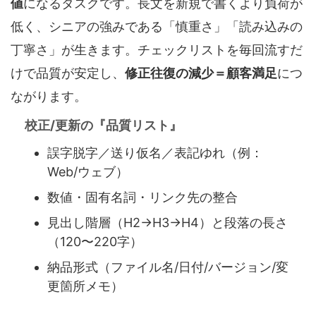
値
になるタスクです。長文を新規で書くより負荷が
低く、シニアの強みである「慎重さ」「読み込みの
丁寧さ」が生きます。チェックリストを毎回流すだ
けで品質が安定し、
修正往復の減少＝顧客満足
につ
ながります。
校正/更新の『品質リスト』
誤字脱字／送り仮名／表記ゆれ（例：
Web/ウェブ）
数値・固有名詞・リンク先の整合
見出し階層（H2→H3→H4）と段落の長さ
（120〜220字）
納品形式（ファイル名/日付/バージョン/変
更箇所メモ）