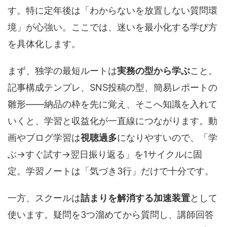
す。特に定年後は「わからないを放置しない質問環
境」が心強い。ここでは、迷いを最小化する学び方
を具体化します。
まず、独学の最短ルートは
実務の型から学ぶ
こと。
記事構成テンプレ、SNS投稿の型、簡易レポートの
雛形――納品の枠を先に覚え、そこへ知識を入れて
いくと、学習と収益化が一直線につながります。動
画やブログ学習は
視聴過多
になりやすいので、「学
ぶ→すぐ試す→翌日振り返る」を1サイクルに固
定。学習ノートは「気づき3行」だけで十分です。
一方、スクールは
詰まりを解消する加速装置
として
使います。疑問を3つ溜めてから質問し、講師回答