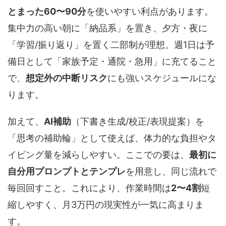
とまった60〜90分
を使いやすい利点があります。
集中力の高い朝に「納品系」を置き、夕方・夜に
「学習/振り返り」を置く二部制が理想。週1日は予
備日として「家族予定・通院・急用」に充てること
で、
想定外の中断リスク
にも強いスケジュールにな
ります。
加えて、
AI補助
（下書き生成/校正/表現提案）を
「思考の補助輪」として使えば、体力的な負担やタ
イピング量を減らしやすい。ここでの要は、
最初に
自分用プロンプトとテンプレ
を用意し、同じ流れで
毎回回すこと。これにより、作業時間は
2〜4割
短
縮しやすく、月3万円の現実性が一気に高まりま
す。