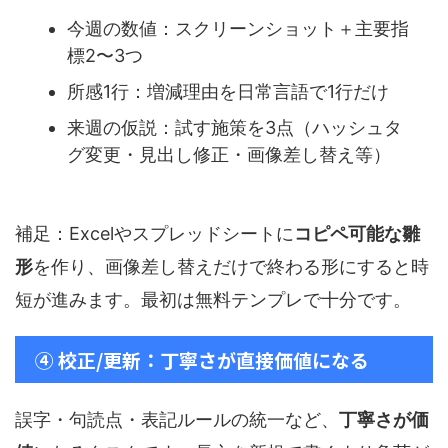
今週の数値：スクリーンショット＋主要指
標2〜3つ
所感1行：増減理由を日常言語で1行だけ
来週の仮説：試す施策を3点（ハッシュタ
グ変更・見出し修正・画像差し替え等）
補足：Excelやスプレッドシートに
コピペ可能な雛
形
を作り、画像差し替えだけで終わる形にすると時
短が進みます。最初は無料テンプレで十分です。
④ 校正/更新：丁寧さが直接価値になる
誤字・句読点・表記ルールの統一など、
丁寧さが価