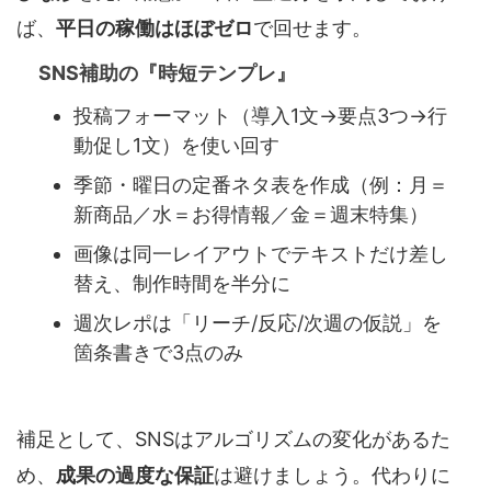
ば、
平日の稼働はほぼゼロ
で回せます。
SNS補助の『時短テンプレ』
投稿フォーマット（導入1文→要点3つ→行
動促し1文）を使い回す
季節・曜日の定番ネタ表を作成（例：月＝
新商品／水＝お得情報／金＝週末特集）
画像は同一レイアウトでテキストだけ差し
替え、制作時間を半分に
週次レポは「リーチ/反応/次週の仮説」を
箇条書きで3点のみ
補足として、SNSはアルゴリズムの変化があるた
め、
成果の過度な保証
は避けましょう。代わりに