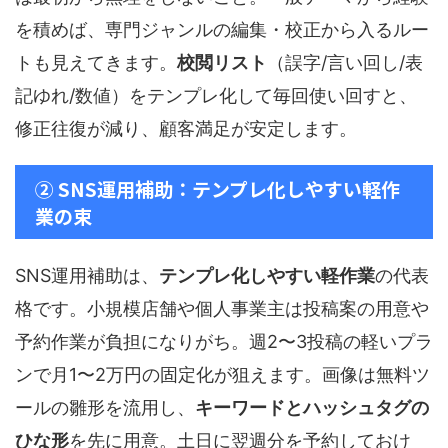
を積めば、専門ジャンルの編集・校正から入るルー
トも見えてきます。
校閲リスト
（誤字/言い回し/表
記ゆれ/数値）をテンプレ化して毎回使い回すと、
修正往復が減り、顧客満足が安定します。
② SNS運用補助：テンプレ化しやすい軽作
業の束
SNS運用補助は、
テンプレ化しやすい軽作業
の代表
格です。小規模店舗や個人事業主は投稿案の用意や
予約作業が負担になりがち。週2〜3投稿の軽いプラ
ンで月1〜2万円の固定化が狙えます。画像は無料ツ
ールの雛形を流用し、
キーワードとハッシュタグの
ひな形
を先に用意。土日に翌週分を予約しておけ