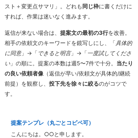
スト＋変更点サマリ」。どれも
同じ枠
に書くだけに
すれば、作業は迷いなく進みます。
返信が来ない場合は、
提案文の最初の3行
を改善。
相手の依頼文のキーワードを鏡写しにし、「
具体的
に同意
」→「
できると明言
」→「
一度試してくださ
い
」の順に。提案の本数は週5〜7件で十分。
当たり
の良い依頼者像
（返信が早い/依頼文が具体的/継続
前提）を観察し、
投下先を徐々に絞る
のがコツで
す。
提案テンプレ（丸ごとコピペ可）
こんにちは。○○と申します。