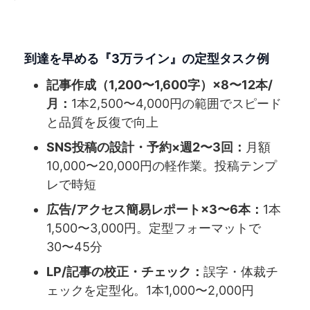
到達を早める『3万ライン』の定型タスク例
記事作成（1,200〜1,600字）×8〜12本/
月：
1本2,500〜4,000円の範囲でスピード
と品質を反復で向上
SNS投稿の設計・予約×週2〜3回：
月額
10,000〜20,000円の軽作業。投稿テンプ
レで時短
広告/アクセス簡易レポート×3〜6本：
1本
1,500〜3,000円。定型フォーマットで
30〜45分
LP/記事の校正・チェック：
誤字・体裁チ
ェックを定型化。1本1,000〜2,000円