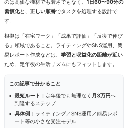
のは高価な機材でも若さでもなく、
1日60〜90分の
習慣化
と、
正しい順番
でタスクを処理する設計で
す。
根拠は「在宅ワーク」「成果で評価」「反復で伸び
る」領域であること。ライティングやSNS運用、簡
易レポート作成などは、
学習と収益化の距離が近い
ため、定年後の生活リズムにもフィットします。
この記事で分かること
最短ルート：
定年後でも無理なく
月3万円
へ
到達するステップ
具体例：
ライティング／SNS運用／簡易レポ
ート等の小さな受注モデル