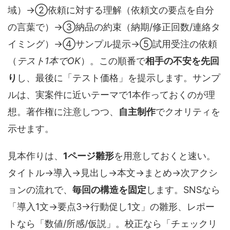
域）→②依頼に対する理解（依頼文の要点を自分
の言葉で）→③納品の約束（納期/修正回数/連絡タ
イミング）→④サンプル提示→⑤試用受注の依頼
（
テスト1本でOK
）。この順番で
相手の不安を先回
り
し、最後に「テスト価格」を提示します。サンプ
ルは、実案件に近いテーマで1本作っておくのが理
想。著作権に注意しつつ、
自主制作
でクオリティを
示せます。
見本作りは、
1ページ雛形
を用意しておくと速い。
タイトル→導入→見出し→本文→まとめ→次アクシ
ョンの流れで、
毎回の構造を固定
します。SNSなら
「導入1文→要点3→行動促し1文」の雛形、レポー
トなら「数値/所感/仮説」。校正なら「チェックリ