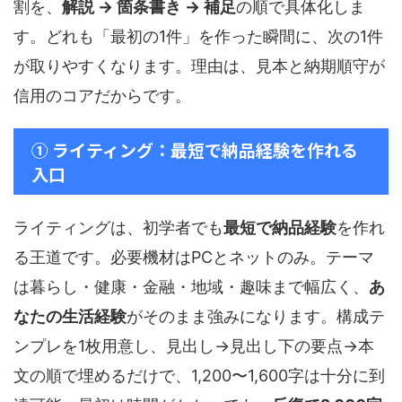
割を、
解説 → 箇条書き → 補足
の順で具体化しま
す。どれも「最初の1件」を作った瞬間に、次の1件
が取りやすくなります。理由は、見本と納期順守が
信用のコアだからです。
① ライティング：最短で納品経験を作れる
入口
ライティングは、初学者でも
最短で納品経験
を作れ
る王道です。必要機材はPCとネットのみ。テーマ
は暮らし・健康・金融・地域・趣味まで幅広く、
あ
なたの生活経験
がそのまま強みになります。構成テ
ンプレを1枚用意し、見出し→見出し下の要点→本
文の順で埋めるだけで、1,200〜1,600字は十分に到