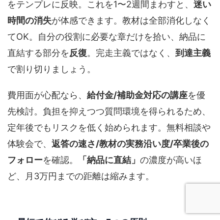
をテンプレに反映。これを1〜2週間まわすと、
迷い
時間の消失
が体感できます。教材は全部消化しなく
てOK。自分の役割に必要な章だけを拾い、納品に
直結する部分を
反復
。完走主義ではなく、
到達主義
で割り切りましょう。
費用面が心配なら、
給付金/補助金対応の講座
を優
先検討。負担を抑えつつ質問環境を得られるため、
定年後でもリスクを低く始められます。無料相談や
体験会で、
返答の速さ/教材の実務沿い度/卒業後の
フォロー
を確認。
「納品に直結」
の濃度が高いほ
ど、月3万円までの距離は縮みます。