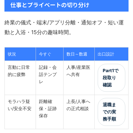
仕事とプライベートの切り分け
終業の儀式・端末/アプリ分離・通知オフ・短い運
動と入浴・15分の趣味時間。
状況
今すぐ
数日～数週
出口設計
言動に日常
記録・会
人事/産業医
Part1で
的に疲弊
話テンプ
へ共有
段取り
レ
確認
モラハラ疑
距離確
上長/人事へ
退職ま
い/安全不安
保・証跡
の正式相談
での実
保存
務手順