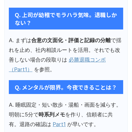
Q. 上司が幼稚でモラハラ気味。退職しか
ない？
A. まずは
合意の文面化・評価と記録の分離
で揺
れを止め、社内相談ルートを活用。それでも改
善しない場合の段取りは
必勝退職コンボ
（Part1）
を参照。
Q. メンタルが限界。今夜できることは？
A. 睡眠固定・短い散歩・湯船・画面を減らす。
明朝に5分で
時系列メモ
を作り、信頼者に共
有。退路の確認は
Part1
が早いです。