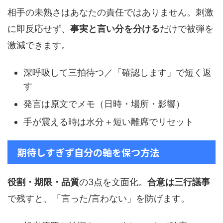
相手の未熟さはあなたの責任ではありません。刺激
に即反応せず、
事実と言い分を分ける
だけで被弾を
激減できます。
深呼吸して三拍待つ／「確認します」で短く返
す
発言は原文でメモ（日時・場所・影響）
手が震える時は水分＋短い離席でリセット
期待しすぎず自分の軸を保つ方法
役割・期限・品質
の3点を文面化。
合意は三行議事
で残すと、「言った/言わない」を防げます。