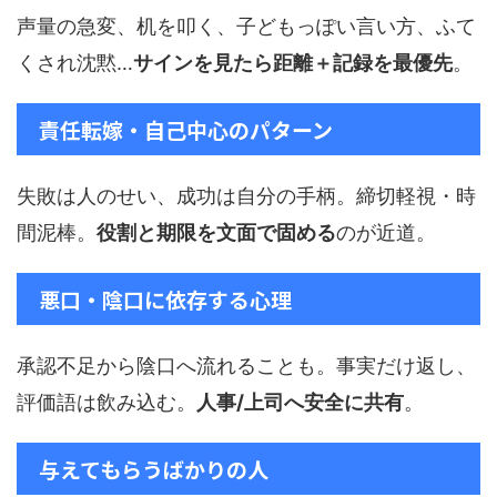
声量の急変、机を叩く、子どもっぽい言い方、ふて
くされ沈黙…
サインを見たら距離＋記録を最優先
。
責任転嫁・自己中心のパターン
失敗は人のせい、成功は自分の手柄。締切軽視・時
間泥棒。
役割と期限を文面で固める
のが近道。
悪口・陰口に依存する心理
承認不足から陰口へ流れることも。事実だけ返し、
評価語は飲み込む。
人事/上司へ安全に共有
。
与えてもらうばかりの人