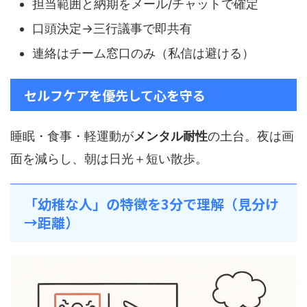
担当範囲と納期をメール/チャットで確定
口頭決定→三行議事で即共有
連絡はチーム窓口のみ（私信は避ける）
セルフケアを優先して心を守る
睡眠・食事・軽運動が
メンタル耐性
の土台。夜は画
面を減らし、朝は日光＋短い散歩。
「幼稚な人」の特徴を3分で理解（見分け
→距離）