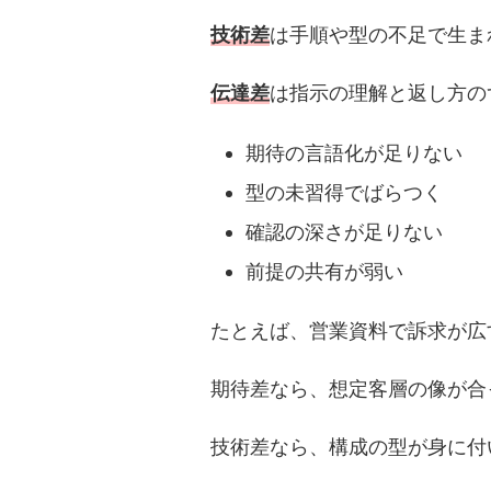
技術差
は手順や型の不足で生ま
伝達差
は指示の理解と返し方の
期待の言語化が足りない
型の未習得でばらつく
確認の深さが足りない
前提の共有が弱い
たとえば、営業資料で訴求が広
期待差なら、想定客層の像が合
技術差なら、構成の型が身に付