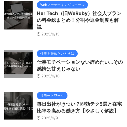
Webマーケティングスクール
Her Tech（旧WeRuby）社会人プラン
の料金総まとめ！分割や返金制度も解
説
2025/9/15
仕事を辞めたいときは
仕事モチベーションない辞めたい…その
感情は甘えじゃない
2025/9/10
リモートワーク
毎日出社がきつい？即効テク5選と在宅
比率を高める働き方【やさしく解説】
2025/9/9