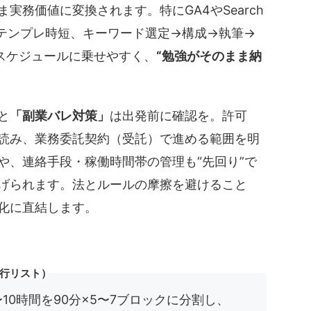
実務価値に変換されます。特にGA4やSearch
vaのテンプレ時短、キーワード選定→構成→執筆→
業スケジュールに乗せやすく、
“勉強がそのまま納
と
「副業バレ対策」
は出発前に確認を。許可
読み、
業務委託契約（受託）
で進める範囲を明
や、連絡手段・稼働時間帯の管理も“先回り”で
げられます。法とルールの摩擦を避けること
化に直結します。
実行リスト）
〜10時間を90分×5〜7ブロックに分割し、