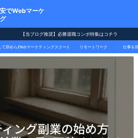
安でWebマーケ
グ
【当ブログ推奨】必勝退職コンボ特集はコチラ
て辞められる！【必勝退職コンボPart1】
Webマーケティングスクール
リモートワーク
仕事を