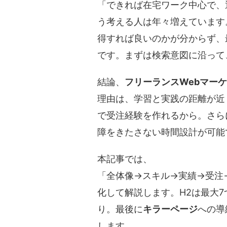
「できれば在宅ワーク中心で、
う考える人は年々増えています
得すれば良いのかが分からず、
です。まずは検索意図に沿って
結論、
フリーランスWebマー
理由は、学習と実践の距離が近
で受注経験を作れるから。さら
障をきたさない時間設計が可能
本記事では、
「全体像→スキル→実績→受注
化して解説します。
H2は最大7
り。最後に
キラーページ
への導
します。