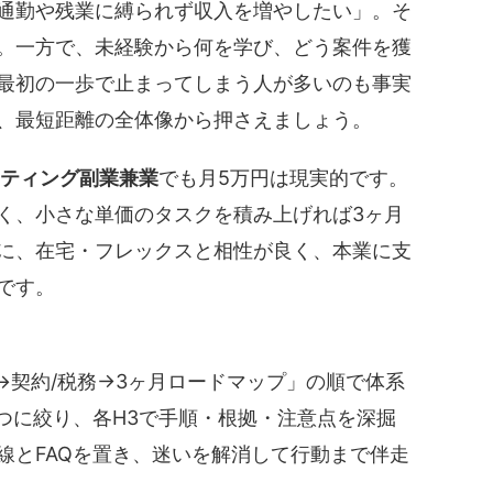
通勤や残業に縛られず収入を増やしたい」。そ
。一方で、未経験から何を学び、どう案件を獲
最初の一歩で止まってしまう人が多いのも事実
、最短距離の全体像から押さえましょう。
ケティング副業兼業
でも月5万円は現実的です。
く、小さな単価のタスクを積み上げれば3ヶ月
に、在宅・フレックスと相性が良く、本業に支
です。
→契約/税務→3ヶ月ロードマップ」
の順で体系
つ
に絞り、各H3で手順・根拠・注意点を深掘
線とFAQを置き、迷いを解消して行動まで伴走