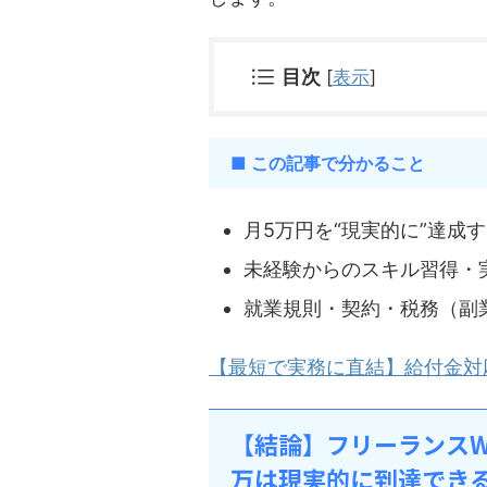
目次
[
表示
]
■ この記事で分かること
月5万円を“現実的に”達成
未経験からのスキル習得・
就業規則・契約・税務（副
【最短で実務に直結】給付金対
【結論】フリーランスW
万は現実的に到達でき