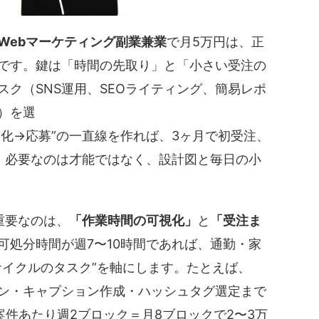
Webマーケティング副業兼業
で月5万円は、正
です。鍵は「時間の先取り」と「小さい受注の
ク（SNS運用、SEOライティング、簡易レポ
）を選
化→応募”
の一直線を作れば、3ヶ月で初受注、
。必要なのは才能ではなく、設計図と毎日の小
重要なのは、
「作業時間の可視化」
と
「受注ま
可処分時間が週7〜10時間であれば、通勤・家
サイクルのタスク”を軸にします。たとえば、
イン・キャプション作成・ハッシュタグ選定まで
案件あたり週2ブロック＝月8ブロックで2〜3万